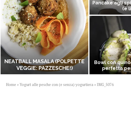
Pancake agli spi
(e l
NEATBALL MASALA (POLPETTE
Bowl con quino
VEGGIE: PAZZESCHE!)
perfetta per
Home
»
Yogurt alle pesche con (e senza) yogurtiera
»
IMG_5076