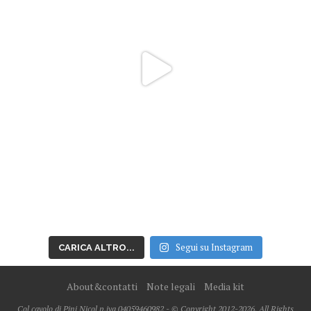
Segui su Instagram
CARICA ALTRO...
About&contatti
Note legali
Media kit
Col cavolo di Pini Nicol p.iva 04059460982 - © Copyright 2012-2026, All Rights