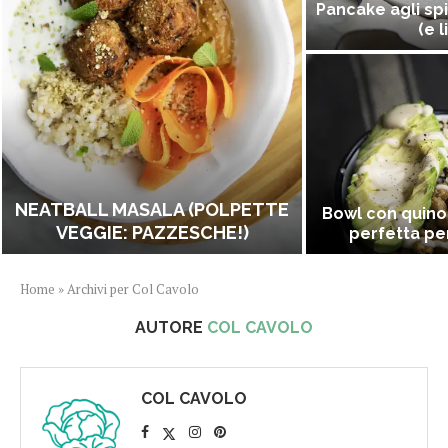
Pancake agli spi
(e l
NEATBALL MASALA (POLPETTE
Bowl con quino
VEGGIE: PAZZESCHE!)
perfetta per
Home
»
Archivi per Col Cavolo
AUTORE
COL CAVOLO
COL CAVOLO