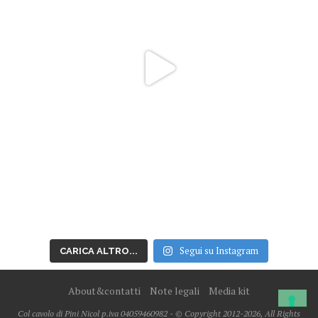
Segui su Instagram
CARICA ALTRO...
About&contatti
Note legali
Media kit
Col cavolo di Pini Nicol p.iva 04059460982 - © Copyright 2012-2026, All Rights