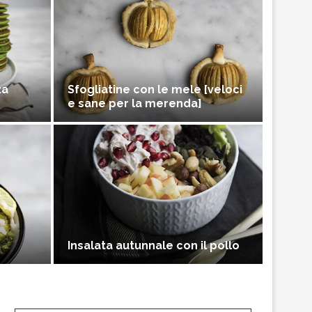
za
Sfogliatine con le mele [veloci
e sane per la merenda]
Insalata autunnale con il pollo