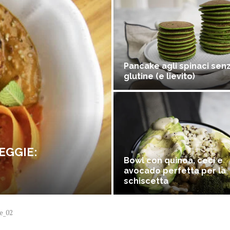
Pancake agli spinaci sen
glutine (e lievito)
EGGIE:
Bowl con quinoa, ceci e
avocado perfetta per la
schiscetta
re_02