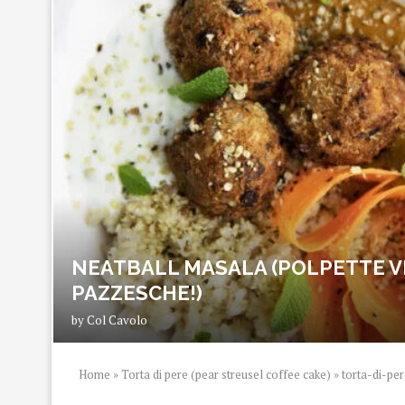
NEATBALL MASALA (POLPETTE V
PAZZESCHE!)
by
Col Cavolo
Home
»
Torta di pere (pear streusel coffee cake)
»
torta-di-pe