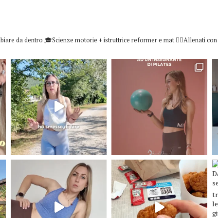
biare da dentro
🎓Scienze motorie + istruttrice reformer e mat
👇🏻Allenati co