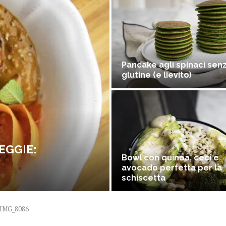
Pancake agli spinaci sen
glutine (e lievito)
EGGIE:
Bowl con quinoa, ceci e
avocado perfetta per la
schiscetta
IMG_8086