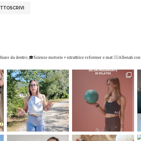
biare da dentro
🎓Scienze motorie + istruttrice reformer e mat
👇🏻Allenati co