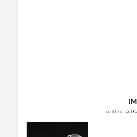
I
scritto da
Col C