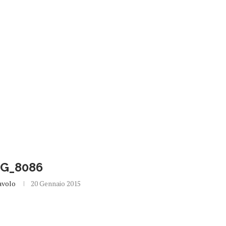
MG_8086
avolo
20 Gennaio 2015