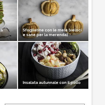
za
Sfogliatine con le mele [veloci
e sane per la merenda]
Insalata autunnale con il pollo