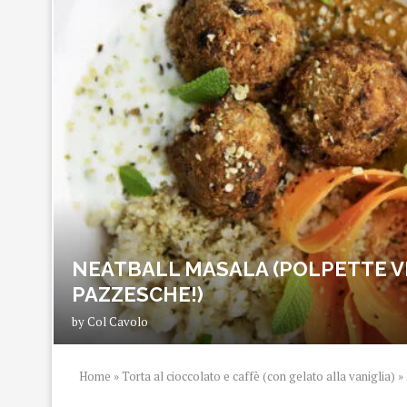
NEATBALL MASALA (POLPETTE V
PAZZESCHE!)
by
Col Cavolo
Home
»
Torta al cioccolato e caffè (con gelato alla vaniglia)
»