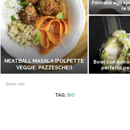
Pancake agli spi
(e l
NEATBALL MASALA (POLPETTE
Bowl con quino
VEGGIE: PAZZESCHE!)
perfetta per
Home
»
bio
TAG:
BIO