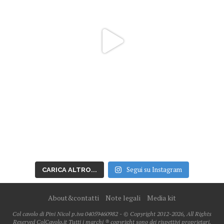
Segui su Instagram
CARICA ALTRO...
About&contatti
Note legali
Media kit
Col cavolo di Pini Nicol p.iva 04059460982 - © Copyright 2012-2026, All Rights
Reserved ColCavolo.it Tutti i marchi ® copyright sono dei rispettivi proprietari.