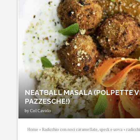
NEATBALL MASALA (POLPETTE V
PAZZESCHE!)
by
Col Cavolo
Home
»
Radicchio con noci caramellate, speck e uova
»
radicch