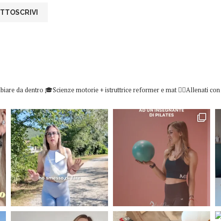
biare da dentro
🎓Scienze motorie + istruttrice reformer e mat
👇🏻Allenati co