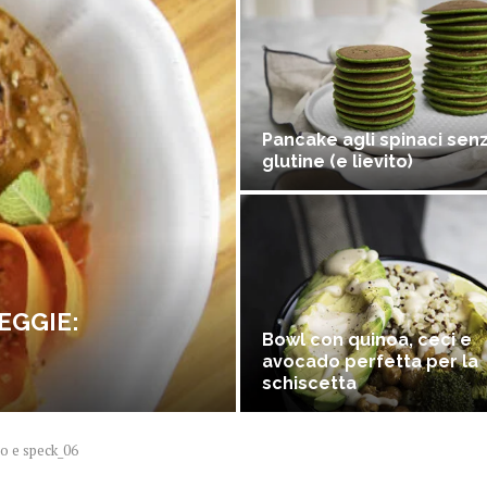
Pancake agli spinaci sen
glutine (e lievito)
EGGIE:
Bowl con quinoa, ceci e
avocado perfetta per la
schiscetta
io e speck_06