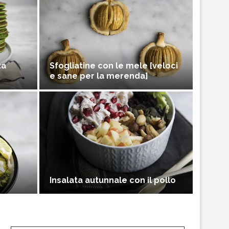
za
Sfogliatine con le mele [veloci
e sane per la merenda]
Insalata autunnale con il pollo