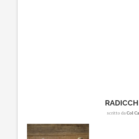
RADICCH
scritto da
Col C