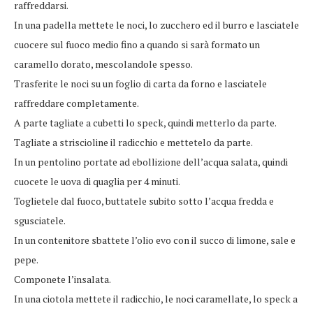
raffreddarsi.
In una padella mettete le noci, lo zucchero ed il burro e lasciatele
cuocere sul fuoco medio fino a quando si sarà formato un
caramello dorato, mescolandole spesso.
Trasferite le noci su un foglio di carta da forno e lasciatele
raffreddare completamente.
A parte tagliate a cubetti lo speck, quindi metterlo da parte.
Tagliate a striscioline il radicchio e mettetelo da parte.
In un pentolino portate ad ebollizione dell’acqua salata, quindi
cuocete le uova di quaglia per 4 minuti.
Toglietele dal fuoco, buttatele subito sotto l’acqua fredda e
sgusciatele.
In un contenitore sbattete l’olio evo con il succo di limone, sale e
pepe.
Componete l’insalata.
In una ciotola mettete il radicchio, le noci caramellate, lo speck a