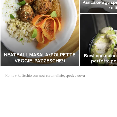
Pancake agli spi
(e l
NEATBALL MASALA (POLPETTE
Bowl con quino
VEGGIE: PAZZESCHE!)
perfetta per
Home
»
Radicchio con noci caramellate, speck e uova