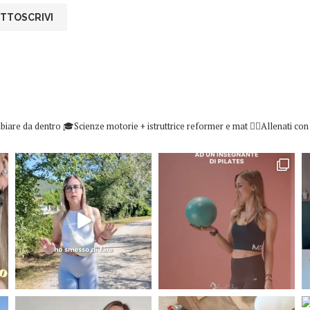
biare da dentro
🎓Scienze motorie + istruttrice reformer e mat
👇🏻Allenati co