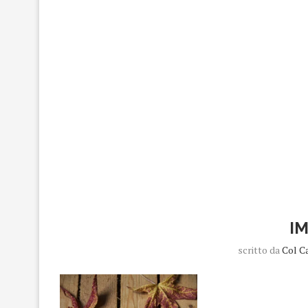
I
scritto da
Col C