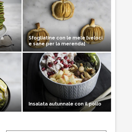
za
Sfogliatine con le mele [veloci
e sane per la merenda]
Insalata autunnale con il pollo