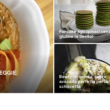
Pancake agli spinaci sen
glutine (e lievito)
EGGIE:
Bowl con quinoa, ceci e
avocado perfetta per la
schiscetta