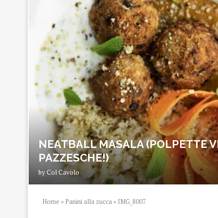
NEATBALL MASALA (POLPETTE V
PAZZESCHE!)
by
Col Cavolo
Home
»
Panini alla zucca
»
IMG_8007