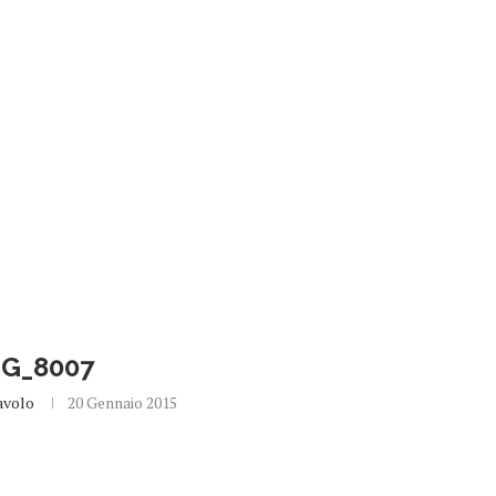
MG_8007
avolo
20 Gennaio 2015