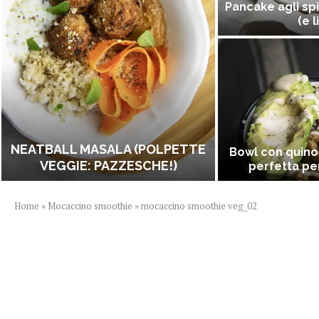
Pancake agli spi
(e l
NEATBALL MASALA (POLPETTE
Bowl con quino
VEGGIE: PAZZESCHE!)
perfetta per
Home
»
Mocaccino smoothie
»
mocaccino smoothie veg_02