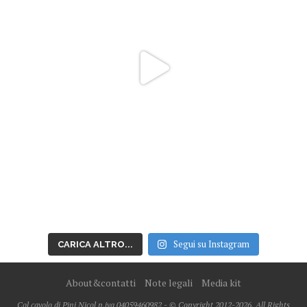
Segui su Instagram
CARICA ALTRO...
About&contatti
Note legali
Media kit
Col cavolo di Pini Nicol p.iva 04059460982 - © Copyright 2012-2026, All Rights