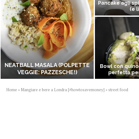
Pancake agli spi
(e l
NEATBALL MASALA (POLPETTE
Bowl con quino
VEGGIE: PAZZESCHE!)
perfetta per
Home
»
Mangiare e bere a Londra [#howtosavemoney]
»
street food