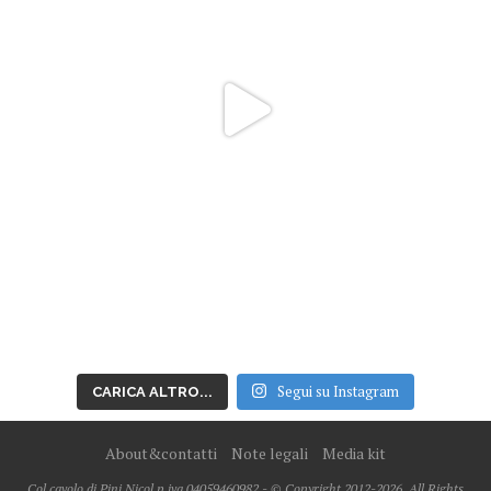
Segui su Instagram
CARICA ALTRO...
About&contatti
Note legali
Media kit
Col cavolo di Pini Nicol p.iva 04059460982 - © Copyright 2012-2026, All Rights