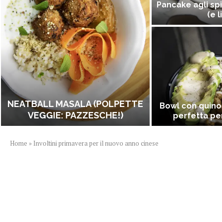
Pancake agli spi
(e l
NEATBALL MASALA (POLPETTE
Bowl con quino
VEGGIE: PAZZESCHE!)
perfetta per
Home
»
Involtini primavera per il nuovo anno cinese