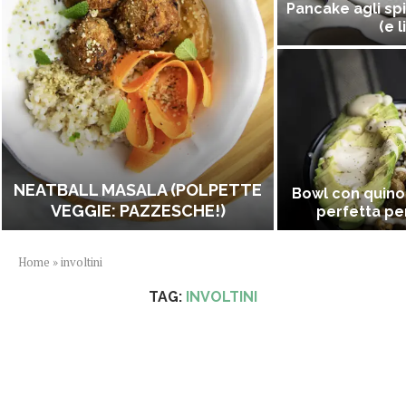
Pancake agli spi
(e l
NEATBALL MASALA (POLPETTE
Bowl con quino
VEGGIE: PAZZESCHE!)
perfetta per
Home
»
involtini
TAG:
INVOLTINI