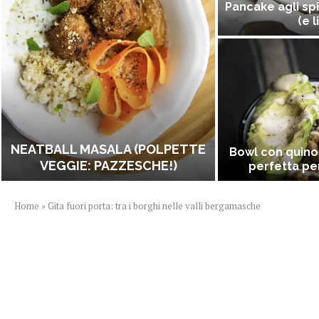
Pancake agli spi
(e l
NEATBALL MASALA (POLPETTE
Bowl con quino
VEGGIE: PAZZESCHE!)
perfetta per
Home
»
Gita fuori porta: tra i borghi nelle valli bergamasche