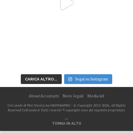
Segui su Instagram
CARICA ALTRO...
About&contatti
Note legali
Media kit
Col cavolo di Pini Nicol p.iva 04059460982 - © Copyright 2012-2026, All Rights
Reserved ColCavolo.it Tutti i marchi ® copyright sono dei rispettivi proprietari.
TORNA IN ALTO