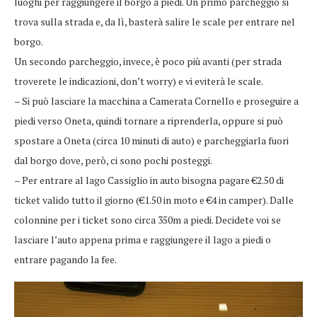
luoghi per raggiungere il borgo a piedi. Un primo parcheggio si
trova sulla strada e, da lì, basterà salire le scale per entrare nel
borgo.
Un secondo parcheggio, invece, è poco più avanti (per strada
troverete le indicazioni, don’t worry) e vi eviterà le scale.
– Si può lasciare la macchina a Camerata Cornello e proseguire a
piedi verso Oneta, quindi tornare a riprenderla, oppure si può
spostare a Oneta (circa 10 minuti di auto) e parcheggiarla fuori
dal borgo dove, però, ci sono pochi posteggi.
– Per entrare al lago Cassiglio in auto bisogna pagare €2.50 di
ticket valido tutto il giorno (€1.50 in moto e €4 in camper). Dalle
colonnine per i ticket sono circa 350m a piedi. Decidete voi se
lasciare l’auto appena prima e raggiungere il lago a piedi o
entrare pagando la fee.