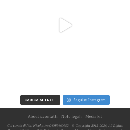
Segui su Instagram
CARICA ALTRO...
About&contatti
Note legali
Media kit
Col cavolo di Pini Nicol p.iva 04059460982 - © Copyright 2012-2026, All Rights