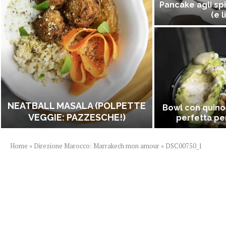
Pancake agli spi
(e l
NEATBALL MASALA (POLPETTE
Bowl con quino
VEGGIE: PAZZESCHE!)
perfetta per
Home
»
Direzione Marocco: Marrakech mon amour
»
DSC00750_1