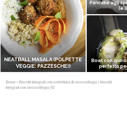
Pancake agli spi
(e l
NEATBALL MASALA (POLPETTE
Bowl con quino
VEGGIE: PAZZESCHE!)
perfetta per
Home
»
Biscotti integrali con confettura di cioccociliegia
»
biscotti
integrali con cioccociliegia_02