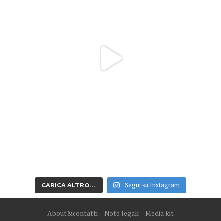
Segui su Instagram
CARICA ALTRO...
About&contatti
Note legali
Media kit