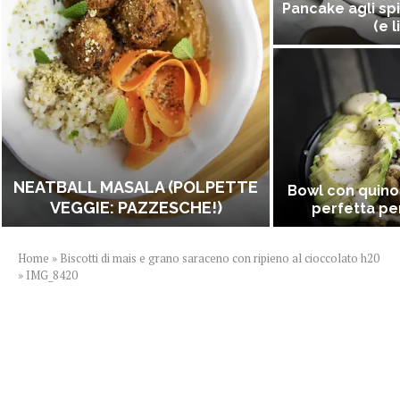
Pancake agli spi
(e l
NEATBALL MASALA (POLPETTE
Bowl con quino
VEGGIE: PAZZESCHE!)
perfetta per
Home
»
Biscotti di mais e grano saraceno con ripieno al cioccolato h20
»
IMG_8420