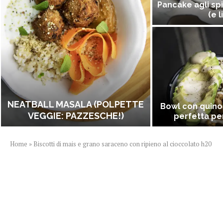
Pancake agli spi
(e l
NEATBALL MASALA (POLPETTE
Bowl con quino
VEGGIE: PAZZESCHE!)
perfetta per
Home
»
Biscotti di mais e grano saraceno con ripieno al cioccolato h20