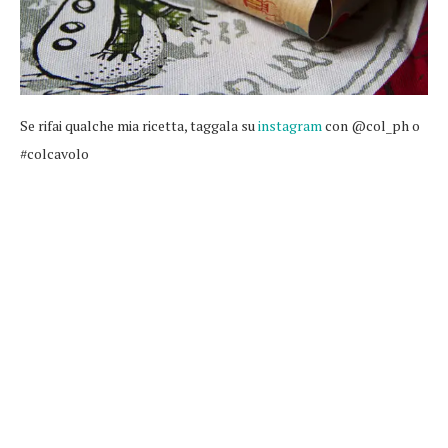
Se rifai qualche mia ricetta, taggala su
instagram
con @col_ph o
#colcavolo