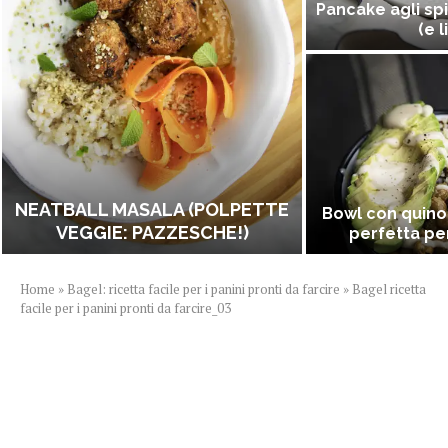
Pancake agli spi
(e l
NEATBALL MASALA (POLPETTE
Bowl con quino
VEGGIE: PAZZESCHE!)
perfetta per
Home
»
Bagel: ricetta facile per i panini pronti da farcire
»
Bagel ricetta
facile per i panini pronti da farcire_03