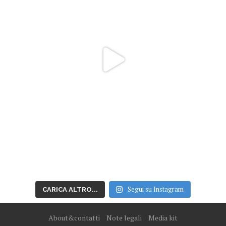
Segui su Instagram
CARICA ALTRO...
About&contatti
Note legali
Media kit