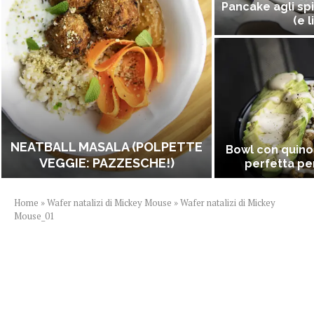
Pancake agli spi
(e l
NEATBALL MASALA (POLPETTE
Bowl con quino
VEGGIE: PAZZESCHE!)
perfetta per
Home
»
Wafer natalizi di Mickey Mouse
»
Wafer natalizi di Mickey
Mouse_01