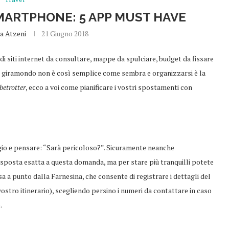
SMARTPHONE: 5 APP MUST HAVE
a Atzeni
21 Giugno 2018
 di siti internet da consultare, mappe da spulciare, budget da fissare
a dei giramondo non è così semplice come sembra e organizzarsi è la
betrotter
, ecco a voi come pianificare i vostri spostamenti con
ggio e pensare: “Sarà pericoloso?”. Sicuramente neanche
sposta esatta a questa domanda, ma per stare più tranquilli potete
sa a punto dalla Farnesina, che consente di registrare i dettagli del
vostro itinerario), scegliendo persino i numeri da contattare in caso
.