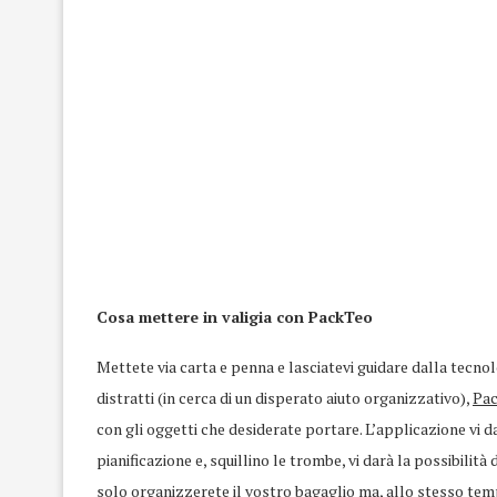
Cosa mettere in valigia con PackTeo
Mettete via carta e penna e lasciatevi guidare dalla tecnologi
distratti (in cerca di un disperato aiuto organizzativo),
Pa
con gli oggetti che desiderate portare. L’applicazione vi 
pianificazione e, squillino le trombe, vi darà la possibilit
solo organizzerete il vostro bagaglio ma, allo stesso temp