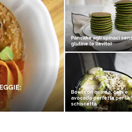
Pancake agli spinaci sen
glutine (e lievito)
EGGIE:
Bowl con quinoa, ceci e
avocado perfetta per la
schiscetta