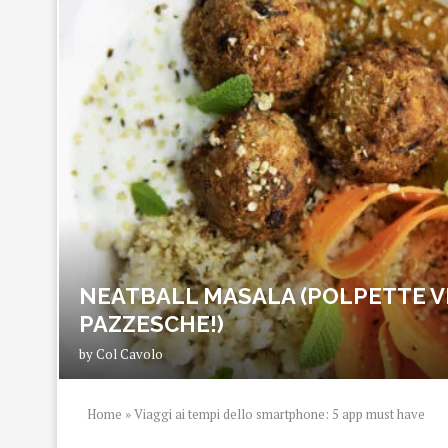
NEATBALL MASALA (POLPETTE V
PAZZESCHE!)
by
Col Cavolo
Home
»
Viaggi ai tempi dello smartphone: 5 app must have