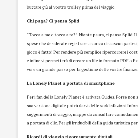
buttare giù al vostro trolley prima del viaggio.
Chi paga? Ci pensa Splid
“Tocca a me o tocca a te?”. Niente paura, ci pensa
Splid
. I
spese che desiderate registrare a carico di ciascun parteci
gioco è fatto! Per rendere più semplice ripercorrere i costi
e infine vi permetterà di creare un file in formato PDF o Ex
voi e un grande passo per la gestione delle vostre finanze
La Lonely Planet a portata di smartphone
Per i fan della Lonely Planet è arrivata
Guides
. Forse non 
sua versione digitale potrà darvi delle soddisfazioni. Infor
suggerimenti di viaggio, mappe da consultare comodament
a portata di clic. Per gli irriducibili della guida turistica p
Ricordi di viaggio rigorosamente digitali