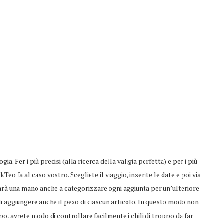
a. Per i più precisi (alla ricerca della valigia perfetta) e per i più
ckTeo
fa al caso vostro. Scegliete il viaggio, inserite le date e poi via
darà una mano anche a categorizzare ogni aggiunta per un’ulteriore
à di aggiungere anche il peso di ciascun articolo. In questo modo non
o, avrete modo di controllare facilmente i chili di troppo da far