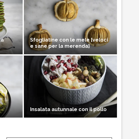
za
Sfogliatine con le mele [veloci
e sane per la merenda]
Insalata autunnale con il pollo