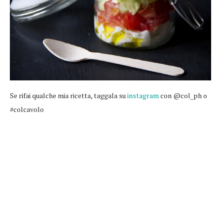
Se rifai qualche mia ricetta, taggala su
instagram
con @col_ph o
#colcavolo