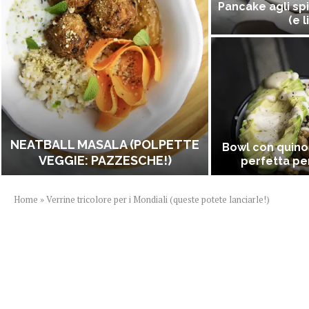
Pancake agli spi
(e l
NEATBALL MASALA (POLPETTE
Bowl con quino
VEGGIE: PAZZESCHE!)
perfetta per
Home
»
Verrine tricolore per i Mondiali (queste potete lanciarle!)