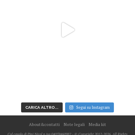
Segui su Instagram
CARICA ALTRO...
About&contatti
Note legali
Media kit
Col cavolo di Pini Nicol p.iva 04059460982 - © Copyright 2012-2026, All Rights