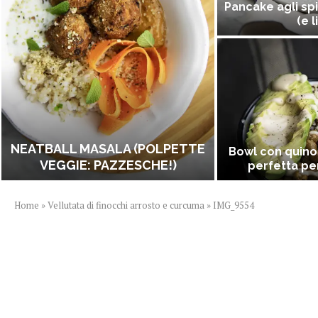
Pancake agli spi
(e l
NEATBALL MASALA (POLPETTE
Bowl con quino
VEGGIE: PAZZESCHE!)
perfetta per
Home
»
Vellutata di finocchi arrosto e curcuma
»
IMG_9554