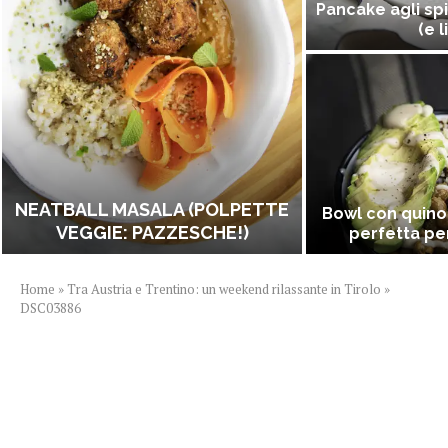
Pancake agli spi
(e l
NEATBALL MASALA (POLPETTE
Bowl con quino
VEGGIE: PAZZESCHE!)
perfetta per
Home
»
Tra Austria e Trentino: un weekend rilassante in Tirolo
»
DSC03886