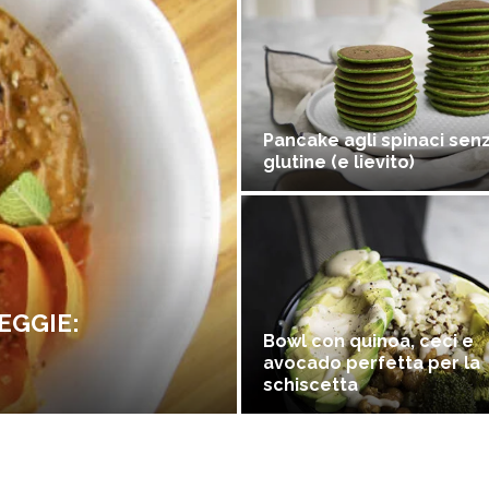
Pancake agli spinaci sen
glutine (e lievito)
EGGIE:
Bowl con quinoa, ceci e
avocado perfetta per la
schiscetta