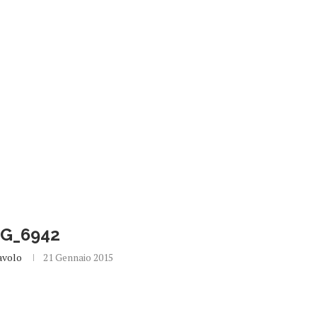
MG_6942
avolo
21 Gennaio 2015