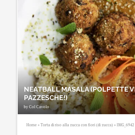
NEATBALL MASALA (POLPETTE V
PAZZESCHE!)
by
Col Cavolo
Home
»
Torta di riso alla zucca con fiori (di zucca)
»
IMG_6942