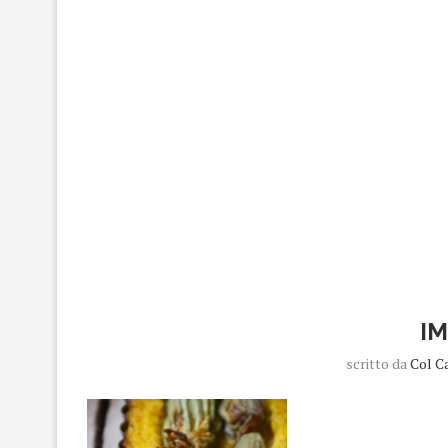
I
scritto da
Col C