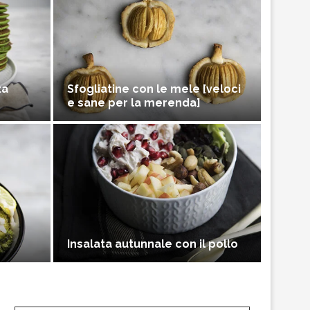
za
Sfogliatine con le mele [veloci
e sane per la merenda]
Insalata autunnale con il pollo