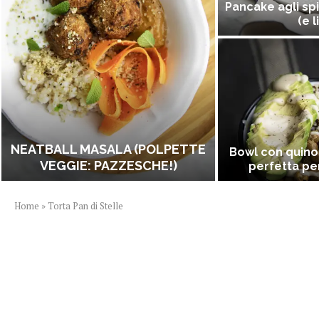
Pancake agli spi
(e l
NEATBALL MASALA (POLPETTE
Bowl con quino
VEGGIE: PAZZESCHE!)
perfetta per
Home
»
Torta Pan di Stelle