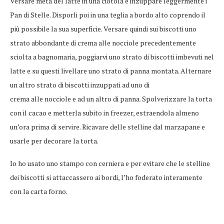
Versare metà del latte in una ciotola e inzuppare leggermente i
Pan di Stelle. Disporli poi in una teglia a bordo alto coprendo il
più possibile la sua superficie. Versare quindi sui biscotti uno
strato abbondante di crema alle nocciole precedentemente
sciolta a bagnomaria, poggiarvi uno strato di biscotti imbevuti nel
latte e su questi livellare uno strato di panna montata. Alternare
un altro strato di biscotti inzuppati ad uno di
crema alle nocciole e ad un altro di panna. Spolverizzare la torta
con il cacao e metterla subito in freezer, estraendola almeno
un’ora prima di servire. Ricavare delle stelline dal marzapane e
usarle per decorare la torta.
Io ho usato uno stampo con cerniera e per evitare che le stelline
dei biscotti si attaccassero ai bordi, l’ho foderato interamente
con la carta forno.