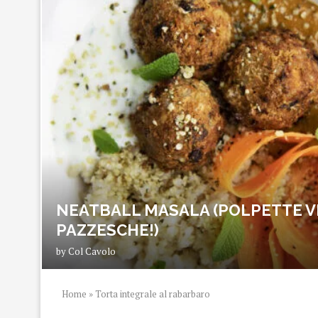
NEATBALL MASALA (POLPETTE V
PAZZESCHE!)
by
Col Cavolo
Home
»
Torta integrale al rabarbaro