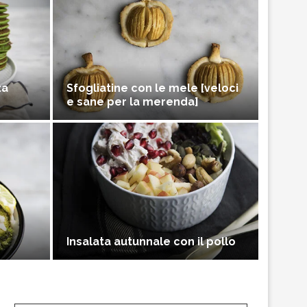
za
Sfogliatine con le mele [veloci
e sane per la merenda]
Insalata autunnale con il pollo