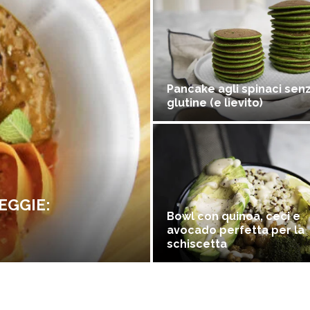
Pancake agli spinaci sen
glutine (e lievito)
EGGIE:
Bowl con quinoa, ceci e
avocado perfetta per la
schiscetta