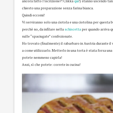
ancora fatto l’iscrizione?! Clikka
qui
!) stanno uscendo tant
chiesto una preparazione senza farina bianca.
Quindi eccomi!
Vi serviranno solo una ciotola e una ciotolina per questa
perchè no, da infilare nella
schiscetta
per quando arriva qu
sulle “spaciugate” confezionate.
Ho trovato (finalmente) il rabarbaro in Austria durante i
a come utilizzarlo. Metterlo in una torta è stata forsa un
potete nemmeno capirla!
Anzi, sì che potete: correte in cucina!