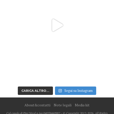
Segui su Instagram
CARICA ALTRO...
About&contatti
Note legali
Media kit
Col cavolo di Pini Nicol p.iva 04059460982 - © Copyright 2012-2026, All Rights