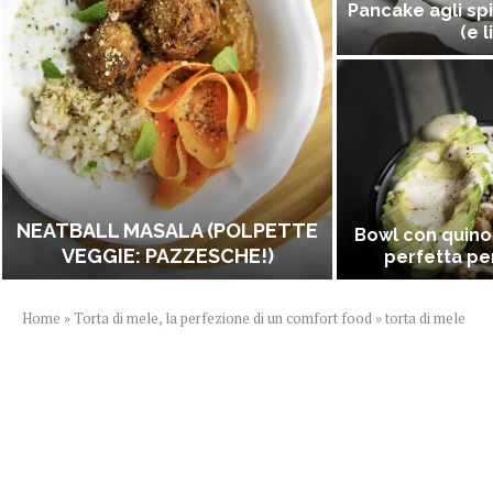
Pancake agli spi
(e l
NEATBALL MASALA (POLPETTE
Bowl con quino
VEGGIE: PAZZESCHE!)
perfetta per
Home
»
Torta di mele, la perfezione di un comfort food
»
torta di mele