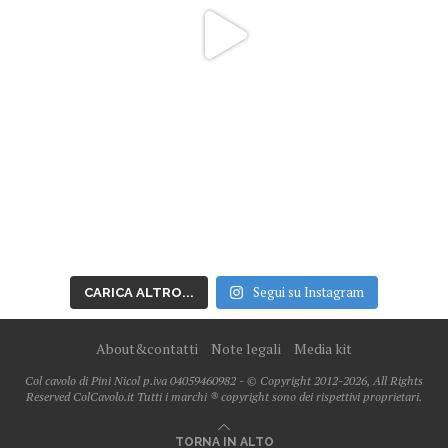
Segui su Instagram
CARICA ALTRO...
About&contatti
Note legali
Media kit
Col cavolo di Pini Nicol p.iva 04059460982 - © Copyright 2012-2026, All Rights
Reserved ColCavolo.it Tutti i marchi ® copyright sono dei rispettivi proprietari.
TORNA IN ALTO