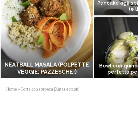
Pancake agli spi
(e l
NEATBALL MASALA (POLPETTE
Bowl con quino
VEGGIE: PAZZESCHE!)
perfetta per
Home
»
Torta con sorpesa [Xmas edition]