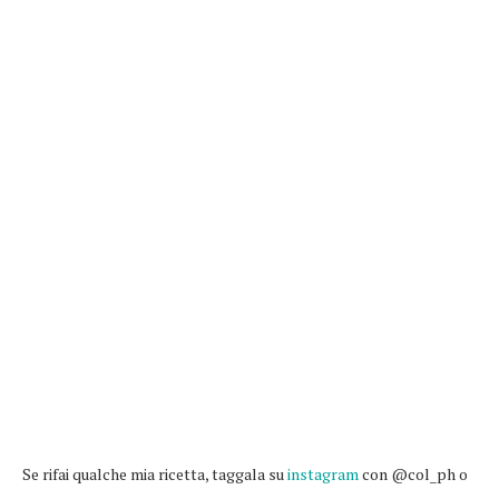
Se rifai qualche mia ricetta, taggala su
instagram
con @col_ph o