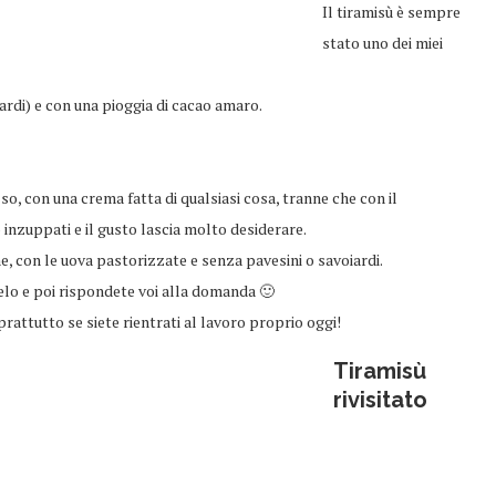
Il tiramisù è sempre
stato uno dei miei
iardi) e con una pioggia di cacao amaro.
o, con una crema fatta di qualsiasi cosa, tranne che con il
inzuppati e il gusto lascia molto desiderare.
, con le uova pastorizzate e senza pavesini o savoiardi.
telo e poi rispondete voi alla domanda 🙂
rattutto se siete rientrati al lavoro proprio oggi!
Tiramisù
rivisitato