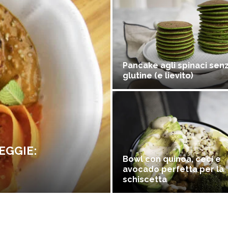
Pancake agli spinaci sen
glutine (e lievito)
EGGIE:
Bowl con quinoa, ceci e
avocado perfetta per la
schiscetta