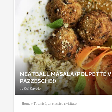
NEATBALL MASALA (POLPETTE V
PAZZESCHE!)
by
Col Cavolo
Home
»
Tiramisù, un classico rivisitato