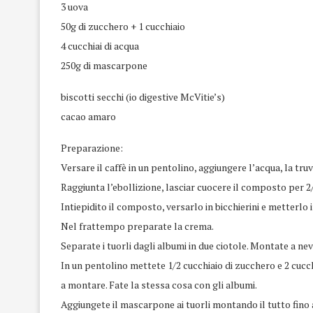
3 uova
50g di zucchero + 1 cucchiaio
4 cucchiai di acqua
250g di mascarpone
biscotti secchi (io digestive McVitie’s)
cacao amaro
Preparazione:
Versare il caffè in un pentolino, aggiungere l’acqua, la tru
Raggiunta l’ebollizione, lasciar cuocere il composto per 2/
Intiepidito il composto, versarlo in bicchierini e metterlo 
Nel frattempo preparate la crema.
Separate i tuorli dagli albumi in due ciotole. Montate a ne
In un pentolino mettete 1/2 cucchiaio di zucchero e 2 cucchi
a montare. Fate la stessa cosa con gli albumi.
Aggiungete il mascarpone ai tuorli montando il tutto fi