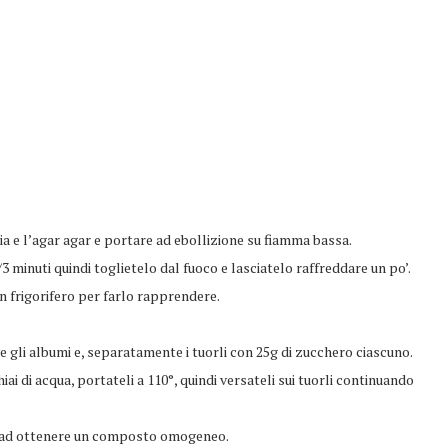
via e l’agar agar e portare ad ebollizione su fiamma bassa.
3 minuti quindi toglietelo dal fuoco e lasciatelo raffreddare un po’.
in frigorifero per farlo rapprendere.
ve gli albumi e, separatamente i tuorli con 25g di zucchero ciascuno.
ai di acqua, portateli a 110°, quindi versateli sui tuorli continuando
no ad ottenere un composto omogeneo.