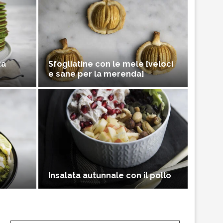
za
Sfogliatine con le mele [veloci
e sane per la merenda]
Insalata autunnale con il pollo