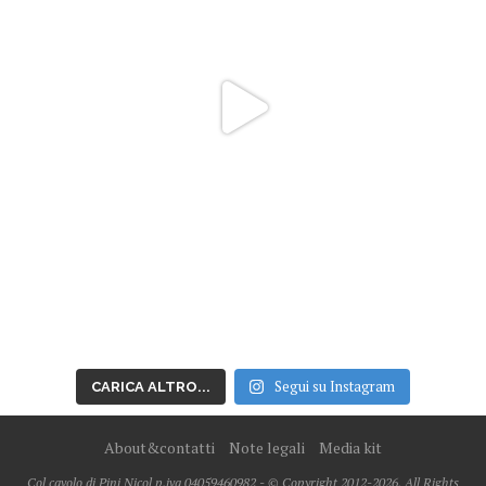
Segui su Instagram
CARICA ALTRO...
About&contatti
Note legali
Media kit
Col cavolo di Pini Nicol p.iva 04059460982 - © Copyright 2012-2026, All Rights