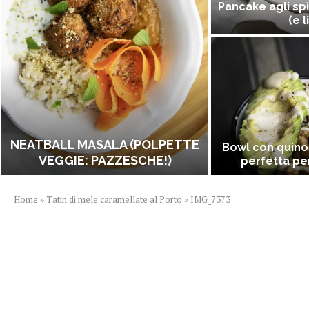
Pancake agli spi
(e l
NEATBALL MASALA (POLPETTE
Bowl con quino
VEGGIE: PAZZESCHE!)
perfetta per
Home
»
Tatin di mele caramellate al Porto
»
IMG_7373