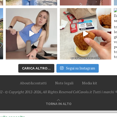
Segui su Instagram
CARICA ALTRO...
About&contatti
Note legali
Media kit
2 - © Copyright 2012-2026, All Rights Reserved ColCavolo.it Tutti i marchi ® 
TORNA IN ALTO