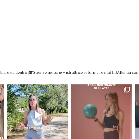
biare da dentro
🎓Scienze motorie + istruttrice reformer e mat
👇🏻Allenati co