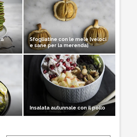
za
Sfogliatine con le mele [veloci
e sane per la merenda]
Insalata autunnale con il pollo