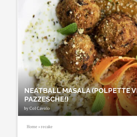
NEATBALL MASALA (POLPETTE V
PAZZESCHE!)
by
Col Cavolo
Home
»
recake