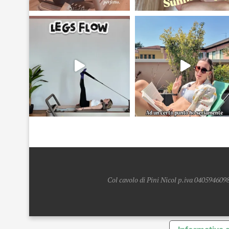
Col cavolo di Pini Nicol p.iva 0405946098