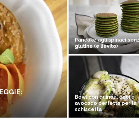
Pancake agli spinaci sen
glutine (e lievito)
EGGIE:
Bowl con quinoa, ceci e
avocado perfetta per la
schiscetta