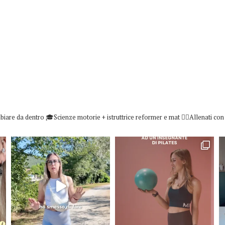
biare da dentro
🎓Scienze motorie + istruttrice reformer e mat
👇🏻Allenati co