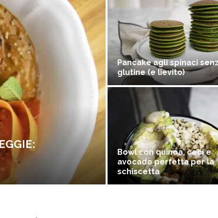
Pancake agli spinaci sen
glutine (e lievito)
EGGIE:
Bowl con quinoa, ceci e
avocado perfetta per la
schiscetta