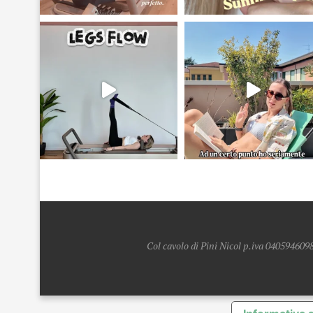
Col cavolo di Pini Nicol p.iva 0405946098