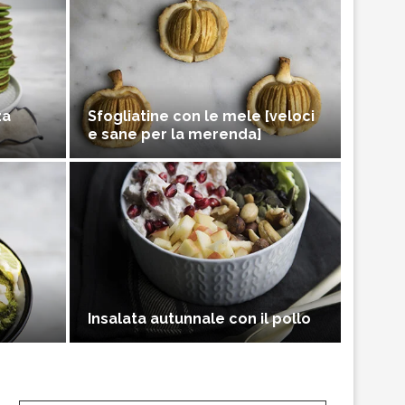
za
Sfogliatine con le mele [veloci
e sane per la merenda]
Insalata autunnale con il pollo