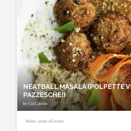
NEATBALL MASALA (POLPETTE V
PAZZESCHE!)
by
Col Cavolo
Home
»
pane all'avena