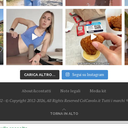
Segui su Instagram
CARICA ALTRO...
About&contatti
Note legali
Media kit
2 - © Copyright 2012-2026, All Rights Reserved ColCavolo.it Tutti i marchi ® 
TORNA IN ALTO