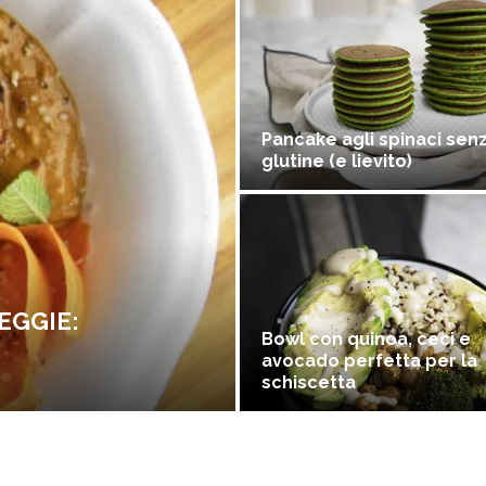
Pancake agli spinaci sen
glutine (e lievito)
EGGIE:
Bowl con quinoa, ceci e
avocado perfetta per la
schiscetta