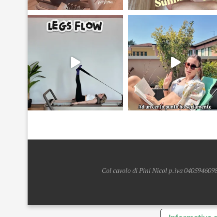
Col cavolo di Pini Nicol p.iva 0405946098