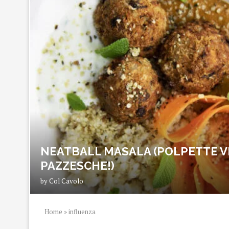
NEATBALL MASALA (POLPETTE V
PAZZESCHE!)
by
Col Cavolo
Home
»
influenza