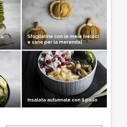
za
Sfogliatine con le mele [veloci
e sane per la merenda]
Insalata autunnale con il pollo