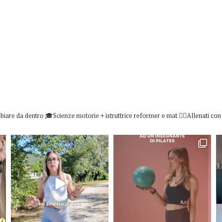
biare da dentro
🎓Scienze motorie + istruttrice reformer e mat
👇🏻Allenati co