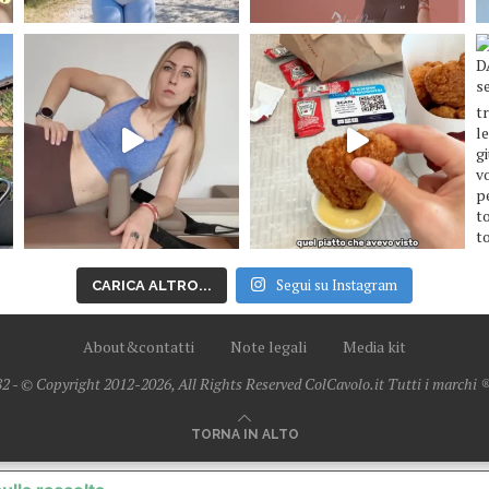
Segui su Instagram
CARICA ALTRO...
About&contatti
Note legali
Media kit
2 - © Copyright 2012-2026, All Rights Reserved ColCavolo.it Tutti i marchi ® 
TORNA IN ALTO