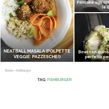
Pancake agli spi
(e l
NEATBALL MASALA (POLPETTE
Bowl con quino
VEGGIE: PAZZESCHE!)
perfetta per
Home
»
fishburger
TAG:
FISHBURGER