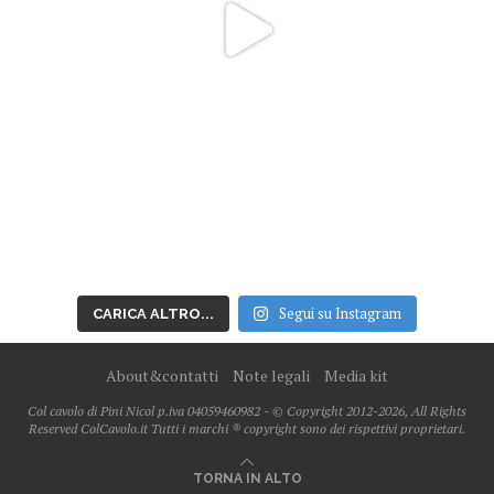
Segui su Instagram
CARICA ALTRO...
About&contatti
Note legali
Media kit
Col cavolo di Pini Nicol p.iva 04059460982 - © Copyright 2012-2026, All Rights
Reserved ColCavolo.it Tutti i marchi ® copyright sono dei rispettivi proprietari.
TORNA IN ALTO