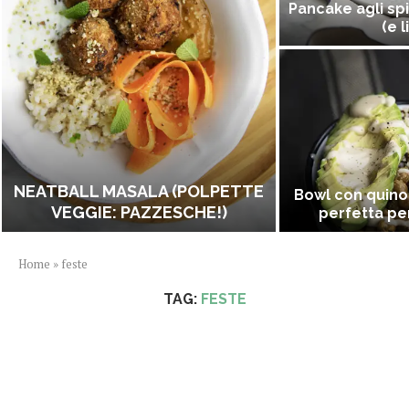
Pancake agli spi
(e l
NEATBALL MASALA (POLPETTE
Bowl con quino
VEGGIE: PAZZESCHE!)
perfetta per
Home
»
feste
TAG:
FESTE