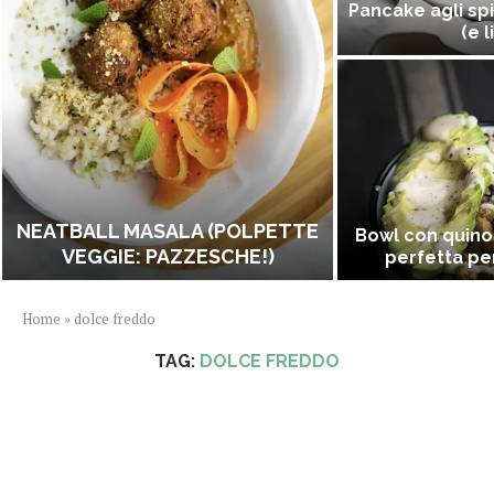
Pancake agli spi
(e l
NEATBALL MASALA (POLPETTE
Bowl con quino
VEGGIE: PAZZESCHE!)
perfetta per
Home
»
dolce freddo
TAG:
DOLCE FREDDO