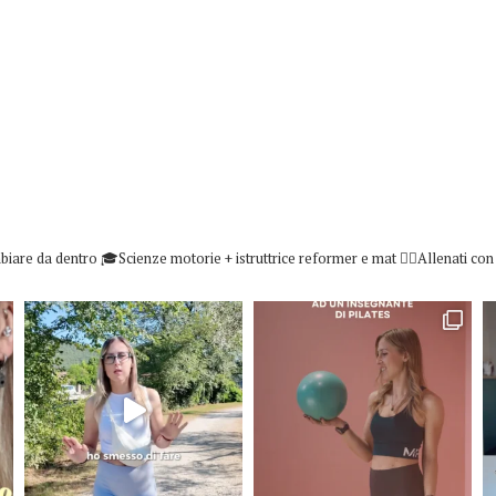
biare da dentro
🎓Scienze motorie + istruttrice reformer e mat
👇🏻Allenati co