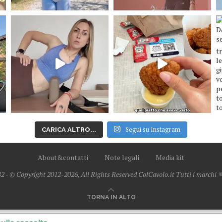
Segui su Instagram
CARICA ALTRO...
About&contatti
Note legali
Media kit
2 - © Copyright 2012-2026, All Rights Reserved ColCavolo.it Tutti i marchi ® 
TORNA IN ALTO