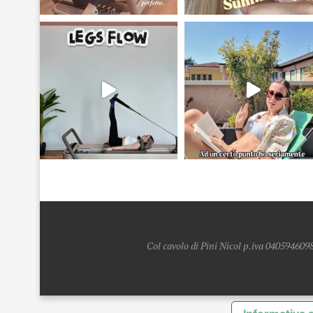
Col cavolo di Pini Nicol p.iva 0405946098