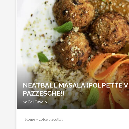
NEATBALL MASALA (POLPETTE V
PAZZESCHE!)
by
Col Cavolo
Home
»
dolce biscottini