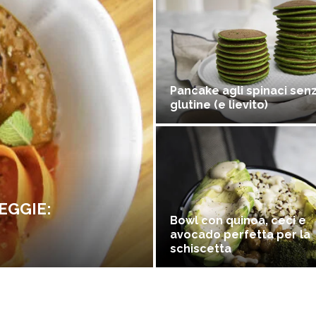
Pancake agli spinaci sen
glutine (e lievito)
EGGIE:
Bowl con quinoa, ceci e
avocado perfetta per la
schiscetta