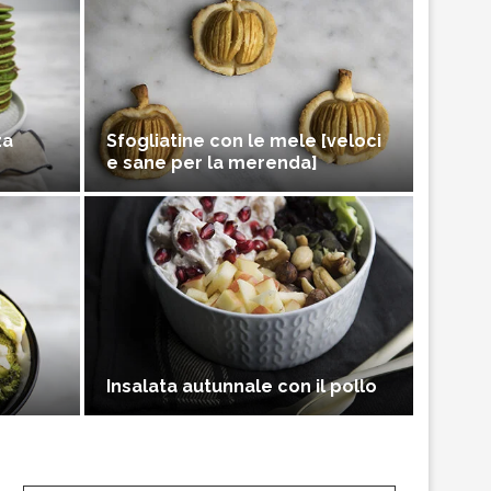
za
Sfogliatine con le mele [veloci
e sane per la merenda]
Insalata autunnale con il pollo