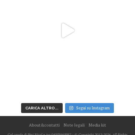
Segui su Instagram
CARICA ALTRO...
About&contatti
Note legali
Media kit
Col cavolo di Pini Nicol p.iva 04059460982 - © Copyright 2012-2026, All Rights