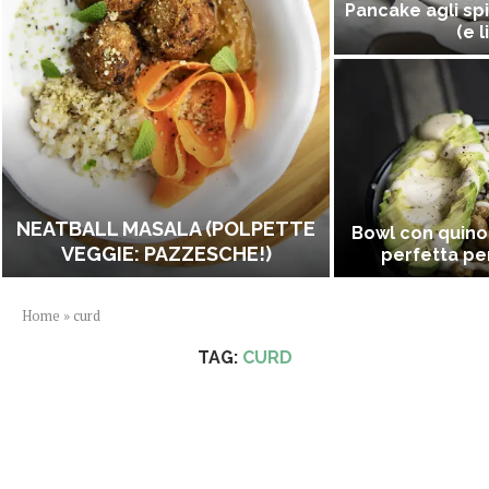
Pancake agli spi
(e l
NEATBALL MASALA (POLPETTE
Bowl con quino
VEGGIE: PAZZESCHE!)
perfetta per
Home
»
curd
TAG:
CURD