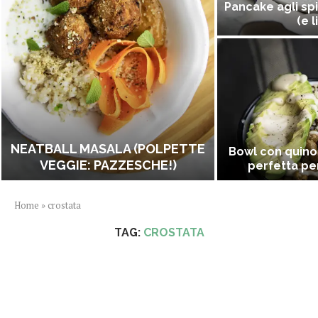
Pancake agli spi
(e l
NEATBALL MASALA (POLPETTE
Bowl con quino
VEGGIE: PAZZESCHE!)
perfetta per
Home
»
crostata
TAG:
CROSTATA