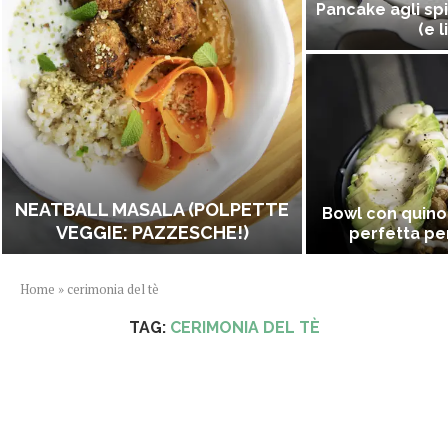
Pancake agli spi
(e l
NEATBALL MASALA (POLPETTE
Bowl con quino
VEGGIE: PAZZESCHE!)
perfetta per
Home
»
cerimonia del tè
TAG:
CERIMONIA DEL TÈ