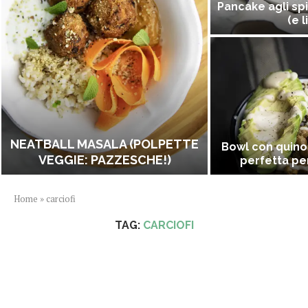
Pancake agli spi
(e l
NEATBALL MASALA (POLPETTE
Bowl con quino
VEGGIE: PAZZESCHE!)
perfetta per
Home
»
carciofi
TAG:
CARCIOFI