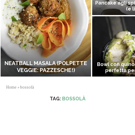
Pancake agli spi
(e l
NEATBALL MASALA (POLPETTE
Bowl con quino
VEGGIE: PAZZESCHE!)
perfetta per
Home
»
bossolà
TAG:
BOSSOLÀ