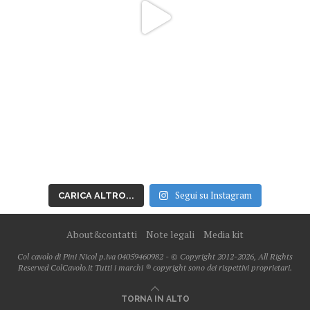
Segui su Instagram
CARICA ALTRO...
About&contatti
Note legali
Media kit
Col cavolo di Pini Nicol p.iva 04059460982 - © Copyright 2012-2026, All Rights
Reserved ColCavolo.it Tutti i marchi ® copyright sono dei rispettivi proprietari.
TORNA IN ALTO