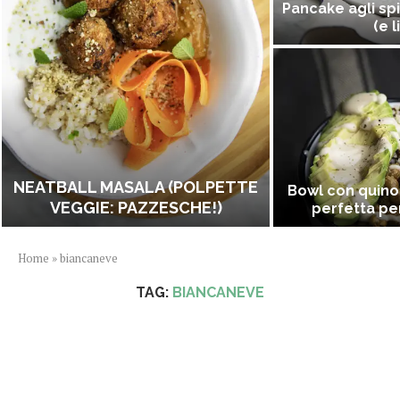
Pancake agli spi
(e l
NEATBALL MASALA (POLPETTE
Bowl con quino
VEGGIE: PAZZESCHE!)
perfetta per
Home
»
biancaneve
TAG:
BIANCANEVE