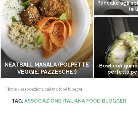
Pancake agli spi
(e l
NEATBALL MASALA (POLPETTE
Bowl con quino
VEGGIE: PAZZESCHE!)
perfetta per
Home
»
associazione italiana food blogger
TAG:
ASSOCIAZIONE ITALIANA FOOD BLOGGER