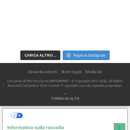
Segui su Instagram
CARICA ALTRO...
About&contatti
Note legali
Media kit
Col cavolo di Pini Nicol p.iva 04059460982 - © Copyright 2012-2026, All Rights
Reserved ColCavolo.it Tutti i marchi ® copyright sono dei rispettivi proprietari.
TORNA IN ALTO
LE TUE PREFERENZE RELATIVE ALLA
PRIVACY
Informativa sulla raccolta