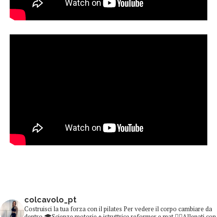
colcavolo_pt
Costruisci la tua forza con il pilates
Per vedere il corpo cambiare da
dentro
🎓Scienze motorie + istruttrice reformer e mat
👇🏻Allenati con