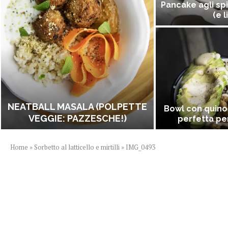
Pancake agli spi
(e l
NEATBALL MASALA (POLPETTE
Bowl con quino
VEGGIE: PAZZESCHE!)
perfetta per
Home
»
Sorbetto al latticello e mirtilli
»
IMG_0493