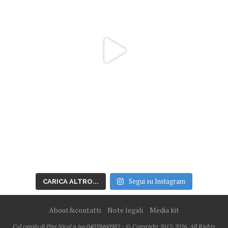
Segui su Instagram
CARICA ALTRO...
About&contatti
Note legali
Media kit
Col cavolo di Pini Nicol p.iva 04059460982 - © Copyright 2012-2026, All Rights