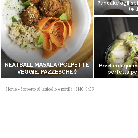
Pancake agli spi
(e l
NEATBALL MASALA (POLPETTE
Bowl con quino
VEGGIE: PAZZESCHE!)
perfetta per
Home
»
Sorbetto al latticello e mirtilli
»
IMG_0479