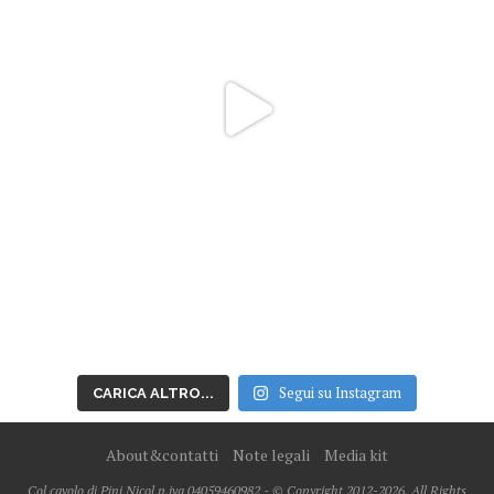
Segui su Instagram
CARICA ALTRO...
About&contatti
Note legali
Media kit
Col cavolo di Pini Nicol p.iva 04059460982 - © Copyright 2012-2026, All Rights