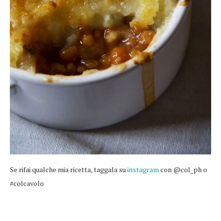
Se rifai qualche mia ricetta, taggala su
instagram
con @col_ph o
#colcavolo