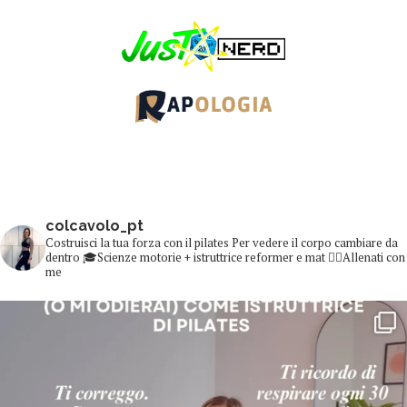
colcavolo_pt
Costruisci la tua forza con il pilates
Per vedere il corpo cambiare da
dentro
🎓Scienze motorie + istruttrice reformer e mat
👇🏻Allenati con
me