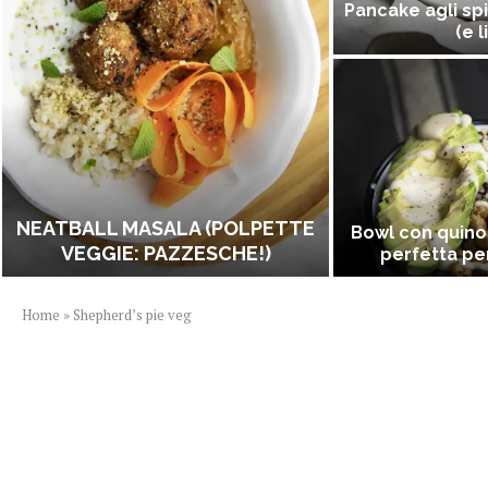
Pancake agli spi
(e l
NEATBALL MASALA (POLPETTE
Bowl con quino
VEGGIE: PAZZESCHE!)
perfetta per
Home
»
Shepherd’s pie veg