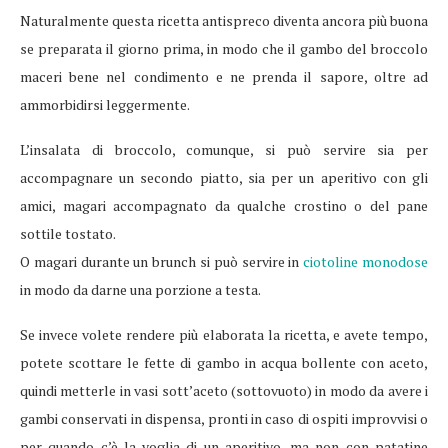
Naturalmente questa ricetta antispreco diventa ancora più buona
se preparata il giorno prima, in modo che il gambo del broccolo
maceri bene nel condimento e ne prenda il sapore, oltre ad
ammorbidirsi leggermente.
L’insalata di broccolo, comunque, si può servire sia per
accompagnare un secondo piatto, sia per un aperitivo con gli
amici, magari accompagnato da qualche crostino o del pane
sottile tostato.
O magari durante un brunch si può servire in
ciotoline monodose
in modo da darne una porzione a testa.
Se invece volete rendere più elaborata la ricetta, e avete tempo,
potete scottare le fette di gambo in acqua bollente con aceto,
quindi metterle in vasi sott’aceto (sottovuoto) in modo da avere i
gambi conservati in dispensa, pronti in caso di ospiti improvvisi o
per quando c’è la voglia di un aperitivo, ma non con patatine