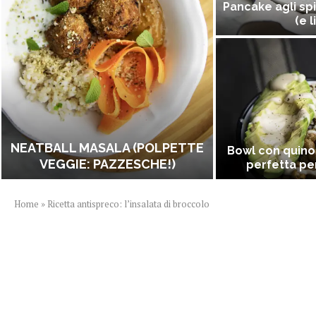
Pancake agli spi
(e l
NEATBALL MASALA (POLPETTE
Bowl con quino
VEGGIE: PAZZESCHE!)
perfetta per
Home
»
Ricetta antispreco: l’insalata di broccolo