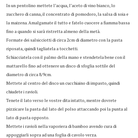
In un pentolino mettete l’acqua, l’aceto di vino bianco, lo
zucchero di canna, il concentrato di pomodoro, la salsa di soia e
la maizena. Amalgamate il tutto e fatelo cuocere a fiamma bassa
fino a quando si sarà ristretta almeno della metà.
Formate dei salsicciotti di circa 2cm di diametro con la pasta
riposata, quindi tagliatela a tocchetti.
Schiacciatela con il palmo della mano e stendetela bene con il
mattarello fino ad ottenere un disco di sfoglia sottile del
diametro di circa 8/9cm.
Mettete al centro del disco un cucchiaino di impasto, quindi
chiudete i ravioli.
Tenete il lato verso le vostre dita intatto, mentre dovrete
pizzicare la pasta dal lato del polso attaccando poi la punta al
lato di pasta opposto.
Mettete i ravioli nella vaporiera di bamboo avendo cura di
appoggiarli sopra ad una foglia di cavolo verza.