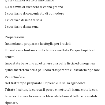
1/4 di tazza di aceto di vino bianco
1/4 di tazza di zucchero di canna grezzo
1 cucchiaino di concentrato di pomodoro
1 cucchiaio di salsa di soia
1 cucchiaino di maizena
Preparazione:
Innanzitutto preparate la sfoglia per i ravioli.
Formate una fontana con la farina e mettete l’acqua tiepida al
centro.
Impastate bene fino ad ottenere una palla liscia ed omogenea
quindi mettetela nella pellicola trasparente e lasciatela riposare
per mezz’ora.
Nel frattempo preparate il ripieno e la salsa agrodolce.
Tritate il seitan, la carota, il porro e metteteli in una ciotola con
la salsa di soia e lo zenzero. Mescolate bene il tutto e lasciateli
riposare.