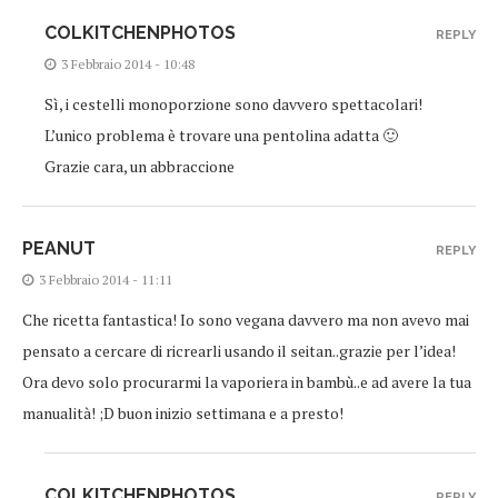
COLKITCHENPHOTOS
REPLY
3 Febbraio 2014 - 10:48
Sì, i cestelli monoporzione sono davvero spettacolari!
L’unico problema è trovare una pentolina adatta 🙂
Grazie cara, un abbraccione
PEANUT
REPLY
3 Febbraio 2014 - 11:11
Che ricetta fantastica! Io sono vegana davvero ma non avevo mai
pensato a cercare di ricrearli usando il seitan..grazie per l’idea!
Ora devo solo procurarmi la vaporiera in bambù..e ad avere la tua
manualità! ;D buon inizio settimana e a presto!
COLKITCHENPHOTOS
REPLY