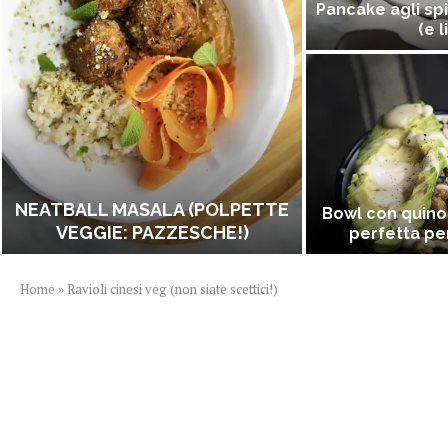
Pancake agli spi
(e l
NEATBALL MASALA (POLPETTE
Bowl con quino
VEGGIE: PAZZESCHE!)
perfetta per
Home
»
Ravioli cinesi veg (non siate scettici!)