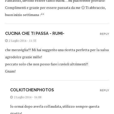
Fantastici, devono essere tanto buoni… mi piacerebbe provarli!
Complimenti e grazie per essere passata da me 🙂 Ti abbraccio,
buon inizio settimana :**
CUCINA CHE TI PASSA - RUMI-
REPLY
2 Luglio 2014 - 11:55
che meraviglia!!! Mi hai suggerito una ricetta perfetta per la salsa
agrodolce grazie mille!
peccato solo che non posso fare i ravioli altrimenti!!
Gnam!
COLKITCHENPHOTOS
REPLY
2 Luglio 2014 - 16:08
Io ormai dopo averla collaudata, utilizzo sempre questa
ricetta!